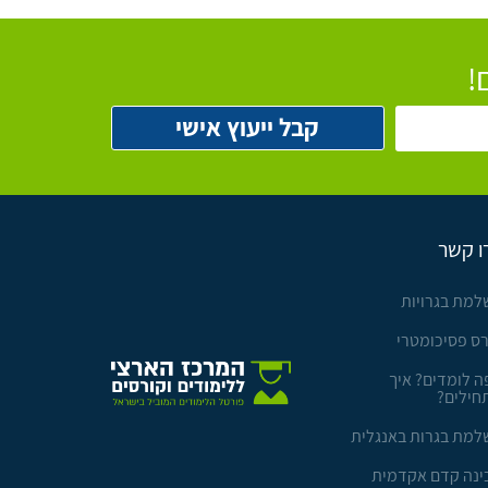
!
ו קשר
למת בגרויות
רס פסיכומטרי
ה לומדים? איך
חילים?
למת בגרות באנגלית
ינה קדם אקדמית