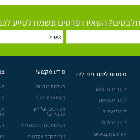
לבטים? השאירו פרטים ונשמח לסייע לכם
מידע מקצועי
צר
מוסדות לימוד מובילים
השלמת בגרויות
הש
לימודי הנדסאים
קורס פסיכומטרי
קו
לימודי טכנאים
אפה לומדים? איך
אפ
לימודי עיצוב
מתחילים?
מת
לימודי כלכלה
השלמת בגרות באנגלית
הש
קורסים מקצועיים
מכינה קדם אקדמית
מכ