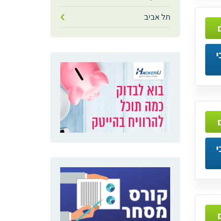
תל אביב
י
י