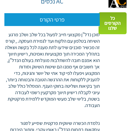
AC נכסים
כל
פרטי הקורס
הקורסים
שלנו
סוכן נדל”ן מקצועי חייב לפעול בכל שלב ושלב מרגע
השיחה בטלפון עם הלקוח ועד לגמירת העסקה. , קורס
זה מכשיר סוכנים שידעו לתת מענה לכל בקשה ושאלה
בתהליך המכירה תוך מקצועיות ואמינות, רישיון תיווך
הוא אמנם חובה להשתלבות מוצלחת בעולם הנדל”ן,
אך חשובים אף ממנו הם שיטות השיווק וסודות
המקצוע ויפעלו לפי קוד אתי של יושר והגינות, כדי
להעניק ללקוחות את ההרגשה הטובה והבטוחה ביותר,
תוך בקיאות ושליטה בחוקי הענף. המסלול כולל שלב
עיוני לקבלת רישיון תיווך מקרקעין רשמי לעבודה
בשטח, בליווי שלב מעשי המוקדש ללמידת פרקטיקת
העבודה.
נלמדת הכשרה שיווקית פרקטית שסייע לסגור
עסקאות בתחום הנדל”ן באופן עקבי, ומתוך היכרות