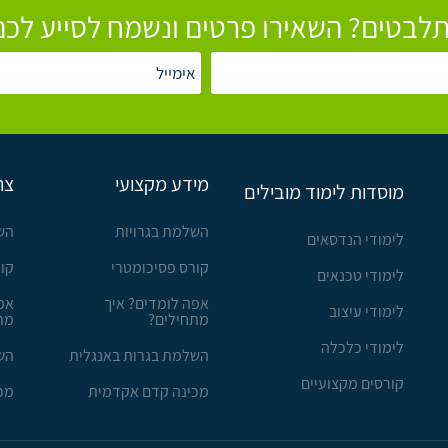
לבטים? השאירו פרטים ונשמח לסייע לכם
מידע מקצועי
צר
מוסדות לימוד מובילים
השלמת בגרויות
הש
לימודי הנדסאים
קורס פסיכומטרי
קו
לימודי טכנאים
אפה לומדים? איך
אפ
לימודי עיצוב
מתחילים?
מת
לימודי כלכלה
השלמת בגרות באנגלית
הש
קורסים מקצועיים
מכינה קדם אקדמית
מכ