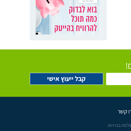
!
ו קשר
למת בגרויות