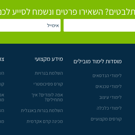
לבטים? השאירו פרטים ונשמח לסייע לכם
מידע מקצועי
צר
מוסדות לימוד מובילים
השלמת בגרויות
הש
לימודי הנדסאים
קורס פסיכומטרי
קו
לימודי טכנאים
אפה לומדים? איך
אפ
לימודי עיצוב
מתחילים?
מת
לימודי כלכלה
השלמת בגרות באנגלית
הש
קורסים מקצועיים
מכינה קדם אקדמית
מכ