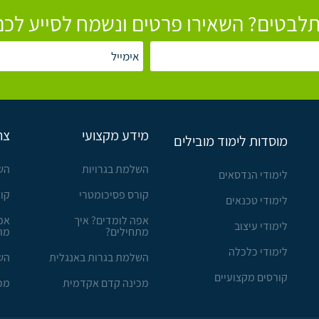
לבטים? השאירו פרטים ונשמח לסייע לכם
מידע מקצועי
צר
מוסדות לימוד מובילים
השלמת בגרויות
הש
לימודי הנדסאים
קורס פסיכומטרי
קו
לימודי טכנאים
אפה לומדים? איך
אפ
לימודי עיצוב
מתחילים?
מת
לימודי כלכלה
השלמת בגרות באנגלית
הש
קורסים מקצועיים
מכינה קדם אקדמית
מכ