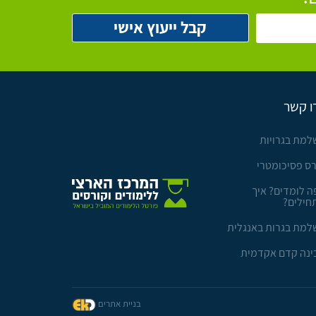
ו קשר
למת בגרויות
רס פסיכומטרי
ה לומדים? איך
חילים?
למת בגרות באנגלית
ינה קדם אקדמית
בניית אתרים