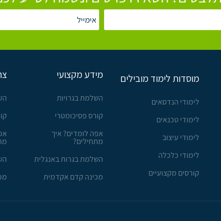
מידע מקצועי
צר
מוסדות לימוד מובילים
השלמת בגרויות
הש
לימודי הנדסאים
קורס פסיכומטרי
קו
לימודי טכנאים
אפה לומדים? איך
אפ
לימודי עיצוב
מתחילים?
מת
לימודי כלכלה
השלמת בגרות באנגלית
הש
קורסים מקצועיים
מכינה קדם אקדמית
מכ