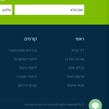
ראשי
קורסים
דף הבית
בגרויות ופסיכומטרי
אודות המרכז
לימודי מחשבים
הבלוג שלנו
לימודי ניהול
פרסם באתר
לימודי תעודה
תנאי שימוש
קורסי היי-טק
© All rights reserved to סמינרים לימודים וקורסים