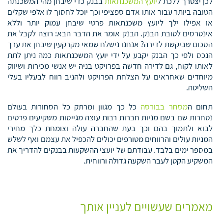
לכן יצטרך ללכת ל
יועץ המשכנתאות
בבנק כדי שיבחן מהי המשכנתה
הטובה ביותר עבור אותו אדם ספציפי וכך יוכל לחסוך לו אלפי שקלים
או אפילו ילך ליועץ משכנתאות פרטי שיבחן עמוק יותר וללא
אינטרסים לטובת הבנק. הבנק אומר את הדבר הבא: רוצה לקבל את
הסכום שביקשת לדירה? אנחנו נישלח שמאי מקרקעין שיבחן את ערך
הנכס ולפי כך הבנק יקבע על ידי יועץ המשכנתאות כמה ניתן לתת
לאותו לקוח, גם לדירה חדשה בפרויקט בניה יש אנשי מכירות ושיווק
מיוחדים שאחראים על הצלחת הפרויקט ולהניב רווח לבעליו בעלי
השליטה.
תחום ה
מסחר בבורסה
כל כך מגוון ומרתק כל הסחורות בעולם
נסחרות שם בשם מניות חברות רבות עוצה מגייסות משקיעים פרטים
לבוא ולתמוך בהם וכך בעת שהחברה עולה וצומחת כלך מחירי
המניות עולים והרווחים מטורפים יכולים להכפיל את עצמם ואף לשלש
במספר ימים בלבד. עבודתם של יועצי ההשקעות בבנקים להדריך את
המשקיע הקטן לעבר השקעה גדולה ורווחית.
מאמרים שעשויים לעניין אותך