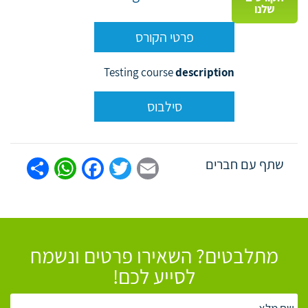
שלנו
פרטי הקורס
Testing course
description
סילבוס
tsApp
are
Facebook
Twitter
Email
שתף עם חברים
מתלבטים? השאירו פרטים ונשמח
לסייע לכם!