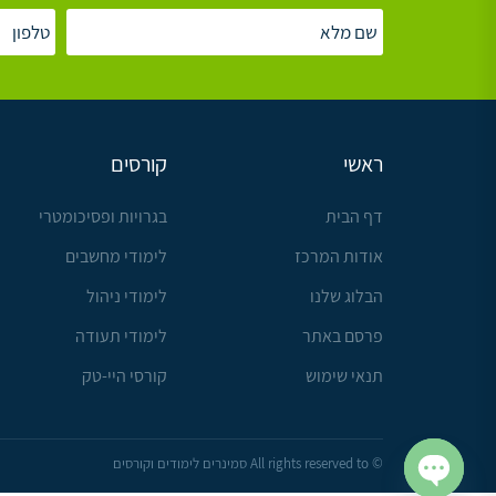
ראשי
קורסים
דף הבית
בגרויות ופסיכומטרי
אודות המרכז
לימודי מחשבים
הבלוג שלנו
לימודי ניהול
פרסם באתר
לימודי תעודה
תנאי שימוש
קורסי היי-טק
© All rights reserved to סמינרים לימודים וקורסים