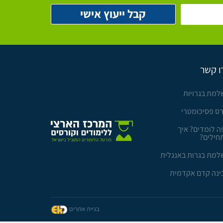
ו קשר
למת בגרויות
רס פסיכומטרי
ה לומדים? איך
חילים?
למת בגרות באנגלית
ינה קדם אקדמית
בניית אתרים