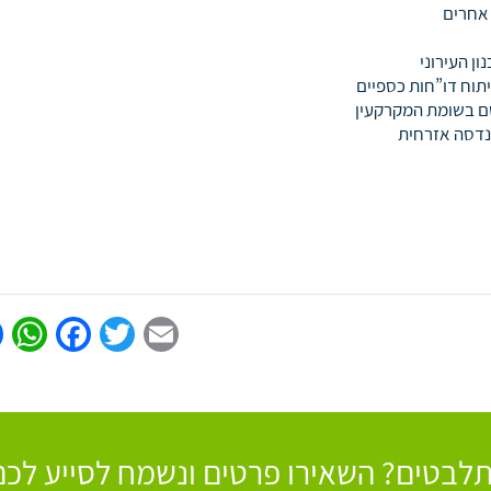
 אחרים
נון העירוני
תוח דו”חות כספיים
שם בשומת המקרקעין
הנדסה אזרחית
p
book
Twitter
Email
לבטים? השאירו פרטים ונשמח לסייע לכם