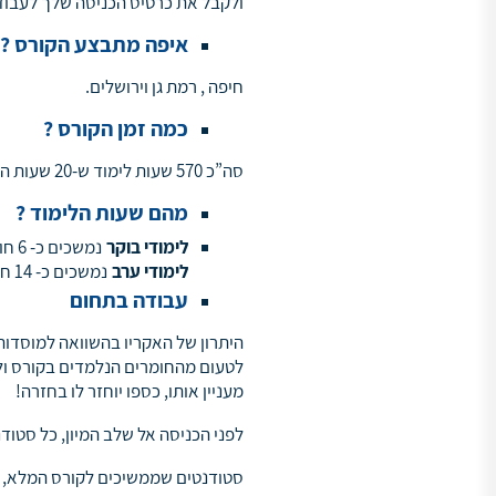
ולקבל את כרטיס הכניסה שלך לעבודה בהייטק
איפה מתבצע הקורס
?
חיפה , רמת גן וירושלים.
כמה זמן הקורס
?
סה”כ 570 שעות לימוד ש-20 שעות הראשונות הם שעות מיון .
מהם שעות הלימוד
?
לימודי בוקר
נמשכים כ- 6 חודשים ומתקיימים 3 פעמים בשבוע בין השעות 9:00-16:30
לימודי ערב
נמשכים כ- 14 חודשים ומתקיימים פעמיים בשבוע בין השעות 17:40-21:30
עבודה בתחום
לטעום מהחומרים הנלמדים בקורס ולה
מעניין אותו, כספו יוחזר לו בחזרה!
לפני הכניסה אל שלב המיון, כל סטודנ
סטודנטים שממשיכים לקורס המלא, יקבלו מ