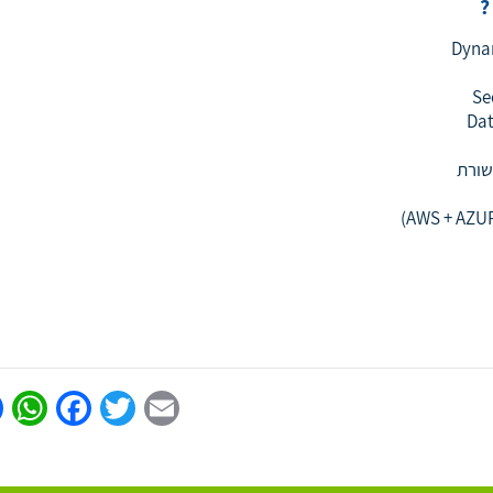
Dyna
Se
שורת
p
book
Twitter
Email