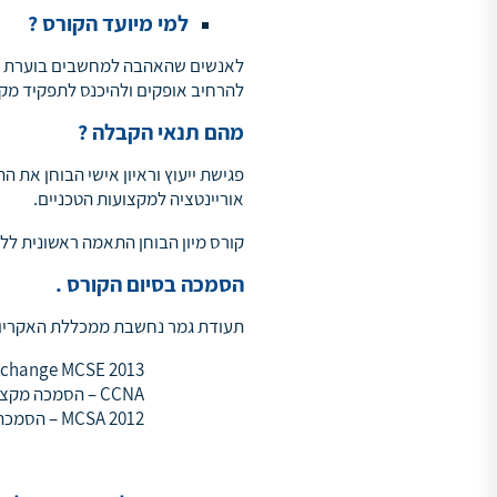
למי מיועד הקורס
?
לאנשים שהאהבה למחשבים בוערת בהם
להרחיב אופקים ולהיכנס לתפקיד מקצ
מהם תנאי הקבלה
?
פגישת ייעוץ וראיון אישי הבוחן א
אוריינטציה למקצועות הטכניים.
קורס מיון הבוחן התאמה ראשונית לל
הסמכה בסיום הקורס
.
תעודת גמר נחשבת ממכללת האקריו, 
Exchange MCSE 2013 – הסמכה מקצועית למנהל רשתות בסביבת oft
CCNA – הסמכה מקצועית בניהול ותפעול רשתות תקשורת מחברתCisco
MCSA 2012 – הסמכה מקצועית למנהל רשתות מחברתMicrosoft