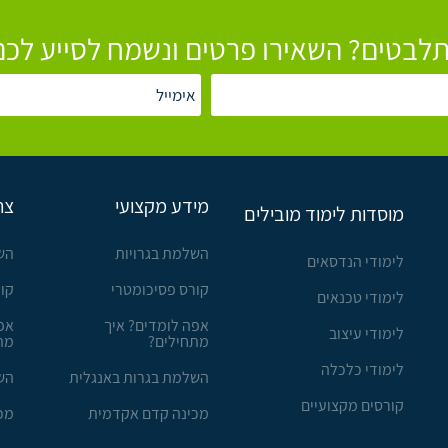
לבטים? השאירו פרטים ונשמח לסייע לכם
מידע מקצועי
צר
מוסדות לימוד מובילים
השלמת בגרויות
הש
לימודי הנדסאים
קורס פסיכומטרי
קו
לימודי טכנאים
אפה לומדים? איך
אפ
לימודי עיצוב
מתחילים?
מת
לימודי כלכלה
השלמת בגרות באנגלית
הש
קורסים מקצועיים
מכינה קדם אקדמית
מכ