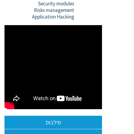
Security modules
Risks management
Application Hacking
סילבוס