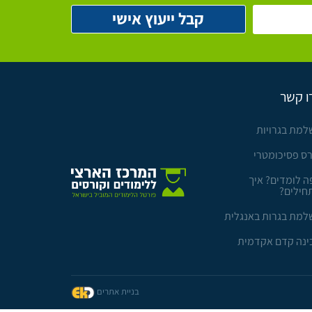
ו קשר
למת בגרויות
רס פסיכומטרי
ה לומדים? איך
חילים?
למת בגרות באנגלית
ינה קדם אקדמית
בניית אתרים