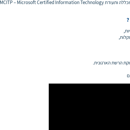
תעודת גמר נחשבת מהנהלת המכללה ותעודת MCITP – Microsoft Certified Information Technology
?
ות,
תקלות,
קת הרשת הארגונית.
ם