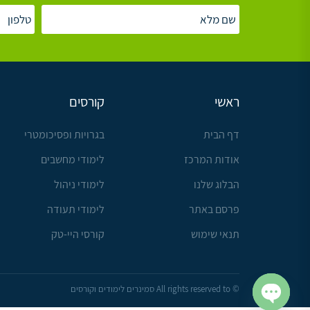
ראשי
קורסים
דף הבית
בגרויות ופסיכומטרי
אודות המרכז
לימודי מחשבים
הבלוג שלנו
לימודי ניהול
פרסם באתר
לימודי תעודה
תנאי שימוש
קורסי היי-טק
© All rights reserved to סמינרים לימודים וקורסים