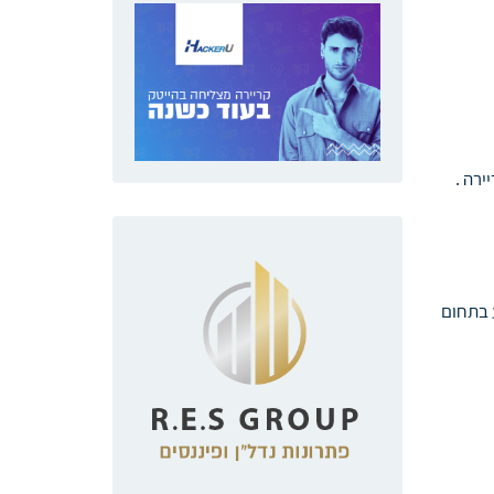
רה .
 בתחום