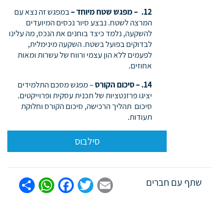
12. – מפגש שטח מיוחד –
במפגש זה נצא עם
המרצה לשטח. נבצע סיור נכסים המיועדים
להשקעה, נלמד כיצד בוחנים את הנכס, מה עלינו
לבדוקים בפועל בשטח. השקעה מינימלית,
לפעמים ללא הון עצמי ורווח של עשרות ומאות
אחוזים.
14. – סיכום הקורס
– מפגש מסכם התלמידים
יציגו פרזנטציות של תכנית עסקית ופרוייקטים.
סיכום תהליך הרכישה, סיכום הקורס וחלוקת
תעודות.
סילבוס
tsApp
are
Facebook
Twitter
Email
שתף עם חברים