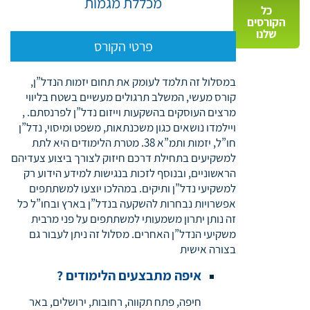
מכללת מגמות
כל
הקורסים
שלנו
פרטי הקורס
במסלול זה תלמד לעומק את תחום יזמות הנדל”ן,
קורס מעשי, המשלב תרגולים מעשיים בשטח בליווי
מרצים העוסקים בהשקעות וייזום נדל”ן לפרנסתם. ,
ויילמדו נושאים כגון משכנתאות, משפט ומיסוי, נדל”ן
חו”ל, יזמות ותמ”א 38. מטרת הלימודים היא לתת
למשקיעים בתחילת דרכם חיזוק לצורך ביצוע צעדיהם
הראשוניים, ובנוסף לזכות בנגישות למידע הידוע רק
למשקיעי נדל”ן ותיקים. במהלכו יוצעו למשתתפים
אפשרויות נבחרות להשקעה בנדל”ן בארץ ובחו”ל כל
זה נותן יתרון משמעותי למשתתפים על פני מרבית
משקיעי הנדל”ן האחרים. מסלול זה ניתן לעבור גם
בצורה אישית
איפה מתבצעים הלימודים ?
חיפה, פתח תקווה, רחובות, ירושלים, באר