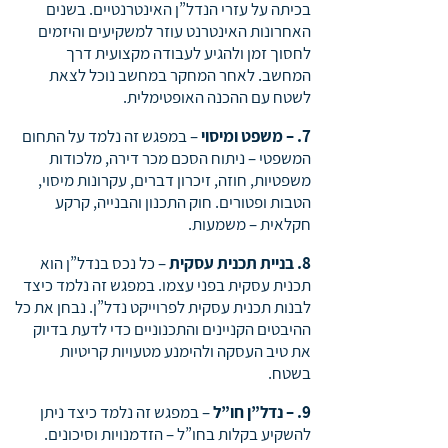
בכיתה על עזרי הנדל”ן האינטרנטיים. בשנים
האחרונות האינטרנט עוזר למשקיעים והיזמים
לחסוך זמן ולהגיע לעבודה מקצועית דרך
המחשב. לאחר המחקר במחשב נוכל לצאת
לשטח עם ההכנה האופטימלית.
7. – משפט ומיסוי
– במפגש זה נלמד על התחום
המשפטי – ניתוח הסכם מכר דירה, מלכודות
משפטיות, חוזה, זיכרון דברים, עקרונות מיסוי,
הטבות ופטורים. חוק התכנון והבנייה, קרקע
חקלאית – משמעות.
8. בניית תכנית עסקית
– כל נכס בנדל”ן הוא
תכנית עסקית בפני עצמו. במפגש זה נלמד כיצד
לבנות תכנית עסקית לפרוייקט נדל”ן. נבחן את כל
ההיבטים הקניינים והתכנוניים כדי לדעת בדיוק
את טיב העסקה ולהימנע מטעויות קריטיות
בשטח.
9. – נדל”ן חו”ל
– במפגש זה נלמד כיצד ניתן
להשקיע בקלות בחו”ל – הזדמנויות וסיכונים.