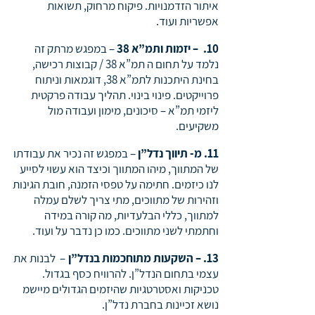
איתור הזדמנויות. פיקוח מרחוק, תשואות
אפשריות ועוד.
10. – יזמות ותמ”א 38
– במפגש מרתק זה
נלמד על תחום ה תמ”א 38 / קבוצות רכישה,
בחינת היתכנות לתמ”א 38, דוגמאות וניתוח
פרוייקטים. פינוי בינוי. תהליך עבודה פרקטית
ליזמי תמ”א – סיכונים, מימון ועבודה מול
משקיעים.
11. מ- תיווך נדל”ן
– במפגש זה נכיר את עבודתו
של המתווך, מיהו המתווך וכיצד הוא עשוי לסייע
לנו כיזמים. חתימה על טפסי הזמנה, חובת הגינות
וזהירות של מתווכים, מתי צריך לשלם עמלה
למתווך, כללי הבלעדיות, מה קורה במידה
וחתמתי לשני מתווכים. כמו כן נדבר על ועוד.
13. – השקעות מתוחכמות בנדל”ן
– לבנות את
עצמי בתחום הנדל”ן. להרוויח כסף בגדול.
טכניקות ואסטרטגיות שהיזמים הגדולים מיישמ
נושא זכיינות בחברת נדל”ן.