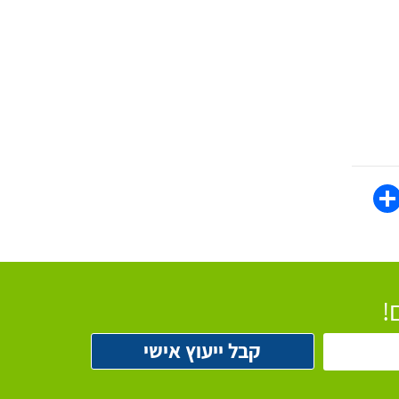
WhatsAp
Share
Face
!