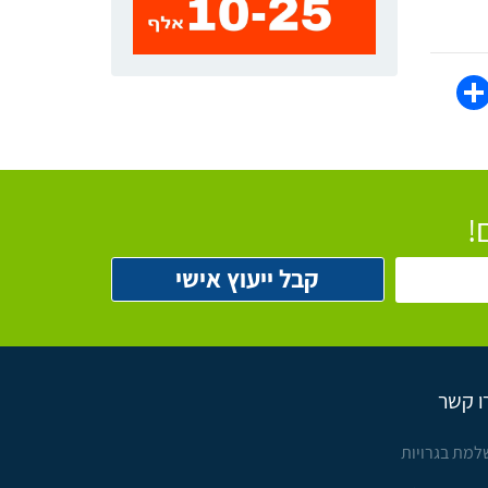
WhatsAp
Share
Face
!
ו קשר
למת בגרויות