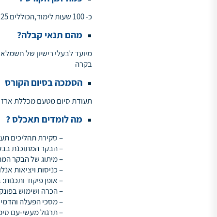
כ- 100 שעות לימוד,הכוללים 25 מפגשים בשעות 17:00-20:15 במשך חצי שנה
מהם תנאי קבלה?
מיועד לבעלי רישיון של חשמלאי
בקרה
הסמכה בסיום הקורס
תעודת סיום מטעם מכללת ארז
מה לומדים תאכלס ?
– סקירת תהליכים תעשי
– הבקר המתוכנת בבק
– מיתוג של הבקר המתו
– כניסות ויציאות אנלו
– אופן פיקוד ותכנות:
– הכרה ושימוש בפונק
– מסכי הפעלה והדמיי
– תרגול מעשי-עם סימ