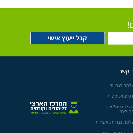
!
ו קשר
למת בגרויות
רס פסיכומטרי
ה לומדים? איך
חילים?
למת בגרות באנגלית
ינה קדם אקדמית