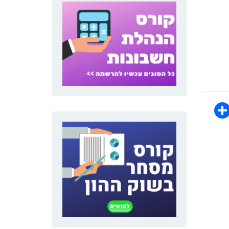
WhatsAp
Share
Face