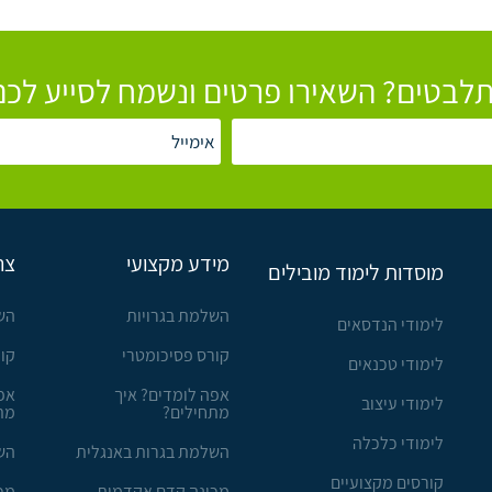
לבטים? השאירו פרטים ונשמח לסייע לכם
מידע מקצועי
צר
מוסדות לימוד מובילים
השלמת בגרויות
הש
לימודי הנדסאים
קורס פסיכומטרי
קו
לימודי טכנאים
אפה לומדים? איך
אפ
לימודי עיצוב
מתחילים?
מת
לימודי כלכלה
השלמת בגרות באנגלית
הש
קורסים מקצועיים
מכינה קדם אקדמית
מכ