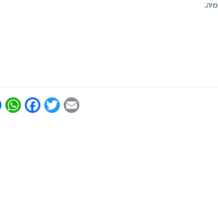
יה.
p
book
Twitter
Email