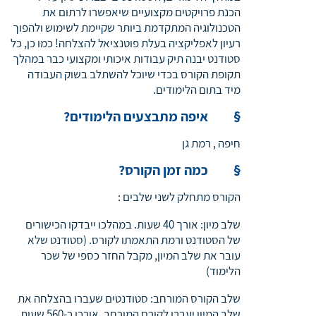
הכנת פרויקטים מקצועיים שיאפשרו לרתום את
הטכנולוגיה המתקדמת ביותר שקיימת לשימוש ולהפוך
רעיון לאפליקציה בעלת פוטנציאל להצלחה! כמו כן, כל
סטודנט יבנה תיק עבודות איכותי ומקצועי כבר במהלך
תקופת הקורס בכדי שיוכל להשתלב בשוק העבודה
מיד בתום הלימודים.
§
איפה מתבצעים הלימודים
?
חיפה , רמת גן
§
כמה זמן הקורס
?
הקורס מתחלק לשני שלבים :
שלב מיון: אורך 40 שעות. במהלכו ייבדקו הכישורים
של הסטודנט ורמת התאמתו לקורס. (סטודנט שלא
עובר את שלב המיון, מקבל החזר כספי של שכר
הלימוד)
שלב הקורס המורחב: סטודנטים שעברו בהצלחה את
שלב המיון יעברו לקורס המורחב. אורכו כ-560 שעות