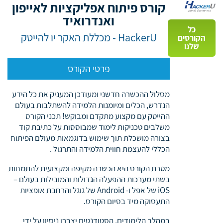
קורס פיתוח אפליקציות לאייפון
ואנדרואיד
כל
HackerU - מכללת האקר יו להייטק
הקורסים
שלנו
פרטי הקורס
מסלול ההכשרה חדשני ומעודכן המעניק את כל הידע
הנדרש, הכלים ומיומנות הלמידה להשתלבות בעולם
ההייטק עם מקצוע מתקדם ומבוקש! תכני הקורס
משלבים טכניקות לימוד שמבוססות על כתיבת קוד
בצורה מושכלת תוך שימוש בדוגמאות מעולם הפיתוח
הכללי להעצמת חווית הלמידה והתרגול .
מטרת הקורס היא הכשרה מקיפה ומקצועית להתמחות
בשתי מערכות ההפעלה הגדולות והמובילות בעולם –
iOS של אפל ו- Android של גוגל והרחבת אופציות
התעסוקה מיד בסיום הקורס.
במהלך הלימודים, הסטודנטים יצברו ניסיון על ידי