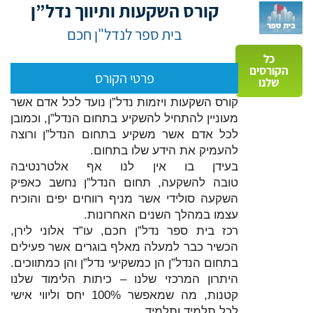
קורס השקעות ותיווך נדל”ן
בית ספר לנדל"ן חכם
כל
הקורסים
פרטי הקורס
שלנו
קורס השקעות ויזמות נדל”ן נועד לכל אדם אשר
מעוניין להתחיל להשקיע בתחום הנדל”ן, וכמובן
לכל אדם אשר משקיע בתחום הנדל”ן ורוצה
להעמיק את הידע שלו בתחום.
בעידן בו אין לנו אף אלטרנטיבה
טובה להשקעה, תחום הנדל”ן נחשב כאפיק
השקעה סולידי אשר מניף רווחים יפים והוכיח
עצמו במהלך השנים האחרונות.
רכז בית ספר נדל”ן חכם, עו”ד אלוני לירן,
הכשיר כבר למעלה מאלף בוגרים אשר פעילים
בתחום הנדל”ן הן כמשקיעי נדל”ן והן כמתווכים.
היתרון המרכזי שלנו – כיתות הלימוד שלנו
קטנות, מה שמאפשר 100% יחס וליווי אישי
לכל תלמיד ותלמיד.