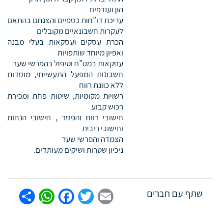
הון ועודפים
עריכת דו”חות כספיים והצגתם בהתאם
לעקרות חשבונאיים מקובלים
הכרת עסקים ועסקאות בעלי מבנה
ואפיון מיוחד שותפויות
עסקאות במט”ח וטיפול בהפרשי שער
חשבונות המפעל התעשייתי, מוסדות
ללא כוונת רווח
רשויות מקומיות, שיטות פחת ומכירת
רכוש קבוע
חישובי רווח והפסד , חישובי הנחות
וחישובי ריבית
הצמדה והפרשי שער
ניכיון שטרות ושיקים מעותדים.
tsApp
are
Facebook
Twitter
Email
שתף עם חברים