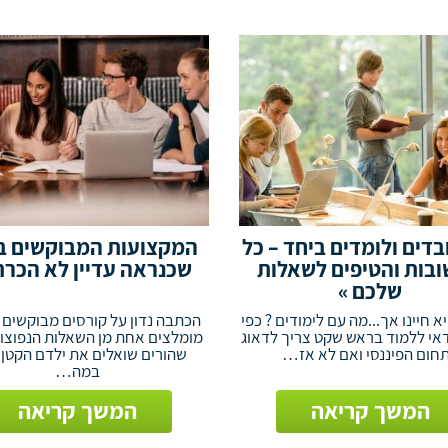
בדים ולומדים ביחד – כל
המקצועות המבוקשים ב
בות והטיפים לשאלות
שכנראה עדיין לא הכרת
שלכם »
א חיינו אך...מה עם לימודים ? כפי
הכתבה נדון על קורסים מבוקשים 
אי ללמוד בראש שקט צריך לדאוג
מומלצים אחת מן השאלות הנפוצות
חום הפיננסי ואם לא אז…
שהורים שואלים את ילדם הקטן ה
במה…
המשך קריאה
המשך קריאה