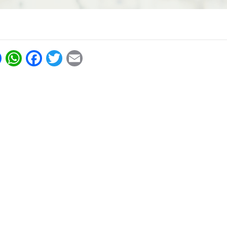
p
book
Twitter
Email