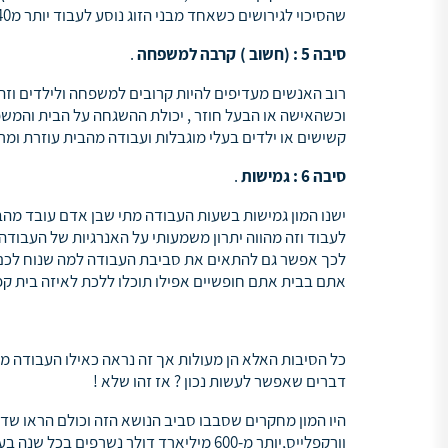
שהסיכוי לגירושים כשאחד מבני הזוג נוסע לעבוד יותר מ40 דקות עולה ב40 אחוז אז קחו גם את זה לצומת לבכם.
סיבה 5 : (חשוב ) קרבה למשפחה
.
רוב האנשים מעדיפים להיות קרובים למשפחה ולילדים וזה 
וכשהאישה או הבעל חוזר , יכולת ההשגחה על הבית והמשפ
קשישים או ילדים בעלי מוגבלות ועבודה מהבית עוזרת ומרג
סיבה 6 : גמישות
.
לעבוד וזה מהווה יתרון משמעותי על האנרגיות של העבודה 
לכך אפשר גם להתאים את סביבת העבודה למה שנוח לכם ,
אתם בבית אתם חופשיים אפילו תוכלו ללכת לאיזה בית ק
כל הסיבות האלא הן מעולות אך זה נראה כאילו העבודה מהב
דברים שאפשר לעשות נכון ? אז זהו שלא !
היו המון מחקרים שסבבו סביב הנושא הזה וכולם הראו שד
וורקפלייס,יותר מ-600 מיליארד דולר נשר