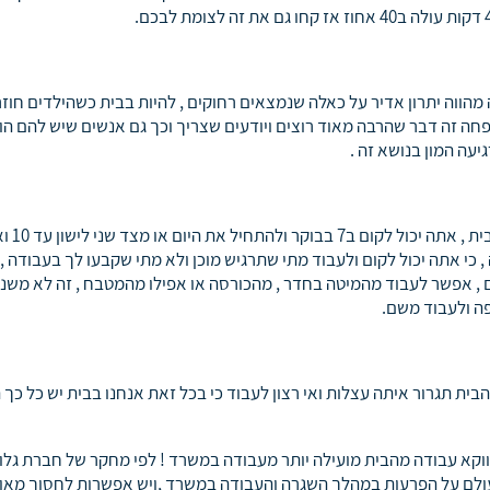
מהווה יתרון אדיר על כאלה שנמצאים רחוקים , להיות בבית כשהילדים חוזר
חה זה דבר שהרבה מאוד רוצים ויודעים שצריך וכך גם אנשים שיש להם הו
יעה המון בנושא זה .
ישנו המון גמישות בשעות העבודה מתי שבן אדם עובד מהבית , אתה
, כי אתה יכול לקום ולעבוד מתי שתרגיש מוכן ולא מתי שקבעו לך בעבודה ,
 אפשר לעבוד מהמיטה בחדר , מהכורסה או אפילו מהמטבח , זה לא משנה
פה ולעבוד משם.
ית תגרור איתה עצלות ואי רצון לעבוד כי בכל זאת אנחנו בבית יש כל כך 
ווקא עבודה מהבית מועילה יותר מעבודה במשרד ! לפי מחקר של חברת גלו
פים בכל שנה בעולם על הפרעות במהלך השגרה והעבודה במשרד ,ויש אפשרות לחסוך מאו