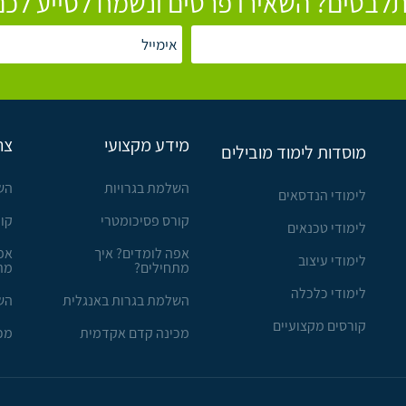
לבטים? השאירו פרטים ונשמח לסייע לכם
מידע מקצועי
צר
מוסדות לימוד מובילים
השלמת בגרויות
הש
לימודי הנדסאים
קורס פסיכומטרי
קו
לימודי טכנאים
אפה לומדים? איך
אפ
לימודי עיצוב
מתחילים?
מת
לימודי כלכלה
השלמת בגרות באנגלית
הש
קורסים מקצועיים
מכינה קדם אקדמית
מכ