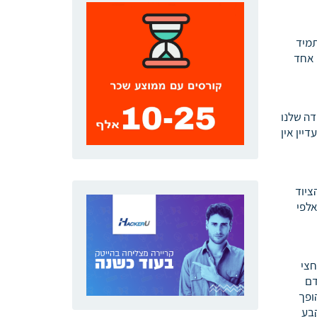
תמיד
 אחד
דה שלנו
יין אין
ציוד
אלפי
חצי
 אדם
הופך
קבע