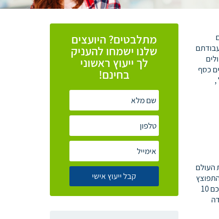
מתלבטים? היועצים
עבודתם
שלנו ישמחו להעניק
לים
לך ייעוץ ראשוני
ים כסף
בחינם!
,
 העולם
התפוצץ
והכי חשוב זה האם זה בכלל שווה ? אז הנה לכם 10
דה