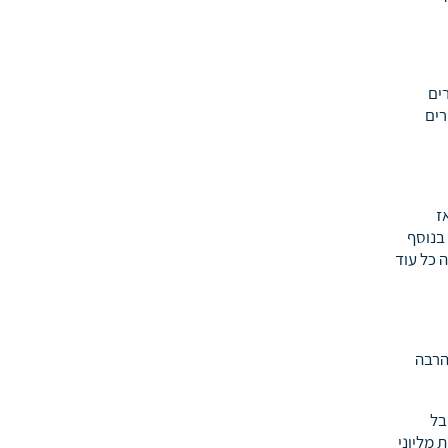
ים
רים
 יכול לקום ב7 בבוקר ולהתחיל את היום או מצד שני לישון עד 10 ואז
 בנוסף
 כל עוד
הרבה
בל
ת מליוני