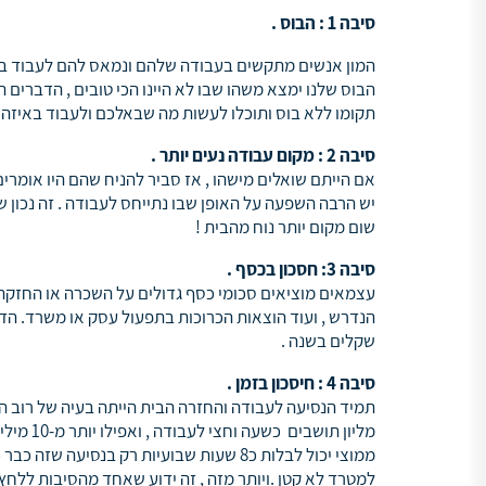
סיבה 1 : הבוס .
המון אנשים מתקשים בעבודה שלהם ונמאס להם לעבוד בגלל
הבוס שלנו ימצא משהו שבו לא היינו הכי טובים , הדברים 
תקומו ללא בוס ותוכלו לעשות מה שבאלכם ולעבוד באיזה
סיבה 2 :
מקום עבודה נעים יותר .
אם הייתם שואלים מישהו , אז סביר להניח שהם היו אומר
יש הרבה השפעה על האופן שבו נתייחס לעבודה . זה נכון ש
שום מקום יותר נוח מהבית !
סיבה 3:
חסכון בכסף .
עצמאים מוציאים סכומי כסף גדולים על השכרה או החזקת
הנדרש , ועוד הוצאות הכרוכות בתפעול עסק או משרד. הדב
שקלים בשנה .
סיבה 4 : חיסכון בזמן .
תמיד הנסיעה לעבודה והחזרה הבית הייתה בעיה של רוב הע
מליון תו
ממוצי יכול לבלות כ8 שעות שבועיות רק בנ
למטרד לא קטן .ויותר מזה , זה ידוע שאחד מהסיבות ללח