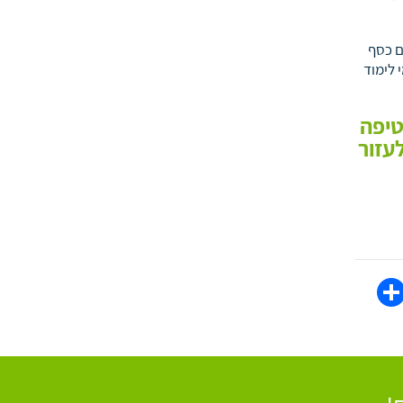
ם כסף
 לימוד
טיפה
עזור
WhatsAp
Share
Face