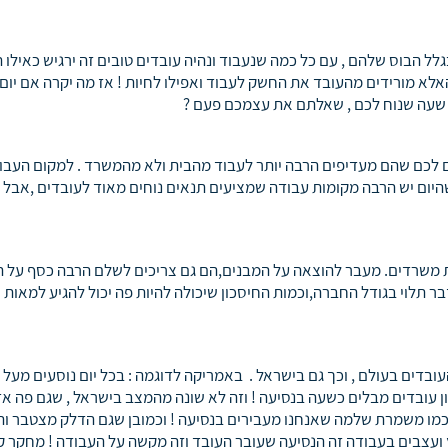
 הבוס שלהם , עם כל כמה שנעבוד ונהיה עובדים טובים זה ירגיש כאילו 
האלא מורידים מהעובד את החשק לעבוד ואפילו לחיות ! אז מה יקרה אם יום
 שעה שנוח לכם , שאלתם את עצמכם פעם ?
ים לכם שהם מעדיפים הרבה יותר לעבוד מהבית ולא מהמשרד . למקום העבו
היום יש הרבה מקומות עבודה שמציעים תנאים נוחים מאוד לעובדים ,אבל עד
 משרדים. מעבר להוצאה על המבנים,הם גם צריכים לשלם הרבה כסף על ה
ר תלוי בגודל החברה,וכמות החיסכון שיכולה להיות פה יכול להגיע למאות 
ובדים בעולם , וכך גם בישראל . באמריקה לדוגמה : בכל יום נוסעים מעל 
שבים כשעה וחצי לעבודה , ואפילו יותר מ-10 מיליון עובדים מבלים כשעה בנסיעה ! וזה לא שונה מהמצב בישראל , שגם פה
סיעה שזה כבר כמו משמרת שלמה שאנחנו מעבירים בנסיעה ! וכמובן שגם הדלק מצטבר ו
ץ ועצבים בעבודה זה הנסיעה שעובר העובד וזה מקשה על העבודה ! מחקר 