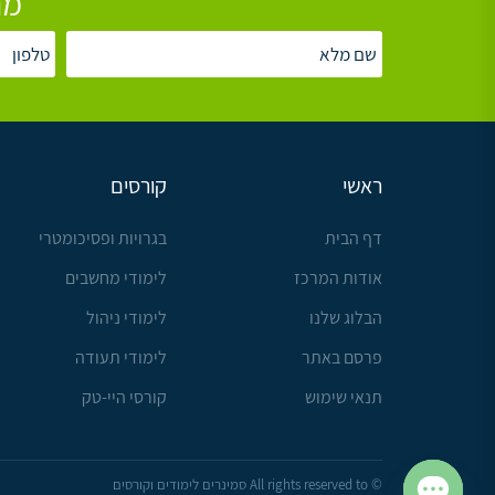
מת
ראשי
קורסים
דף הבית
בגרויות ופסיכומטרי
אודות המרכז
לימודי מחשבים
הבלוג שלנו
לימודי ניהול
פרסם באתר
לימודי תעודה
תנאי שימוש
קורסי היי-טק
© All rights reserved to סמינרים לימודים וקורסים