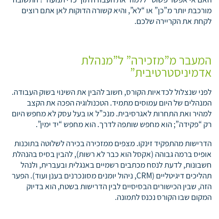
מורכבת יותר מ”כן” או “לא”, והיא קשורה הדוקות לאן אתם רוצים
לקחת את הקריירה שלכם.
המעבר מ”מזכירה” ל”מנהלת
אדמיניסטרטיבית”
לפני שנצלול לכדאיות הקורס, חשוב להבין את השינוי בשוק העבודה.
המנהלים של היום עמוסים מתמיד. הטכנולוגיה הפכה את הקצב
למהיר ואת התחרות לאגרסיבית. מנכ”ל או בעל עסק לא מחפש היום
רק “פקידה”; הוא מחפש שותפה לדרך. הוא מחפש “יד ימין”.
הדרישות מהתפקיד זינקו. מצפים ממזכירה בכירה לשלוטה בתוכנות
אופיס ברמה גבוהה (אקסל הוא כבר לא רשות), להבין בסיס בהנהלת
חשבונות, לדעת לנסח מכתבים רשמיים באנגלית ובעברית, ולנהל
תהליכים דיגיטליים (CRM, ניהול יומנים מסונכרנים בענן ועוד). הפער
הזה, שבין הכישורים הבסיסיים לבין הדרישות בשטח, הוא בדיוק
המקום שבו הקורס נכנס לתמונה.