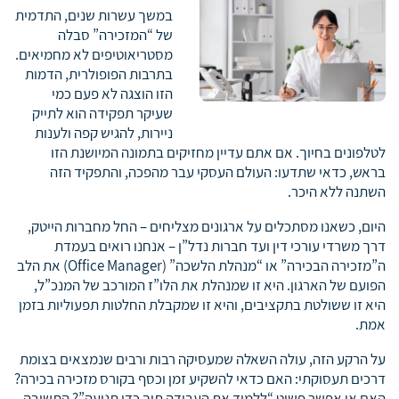
במשך עשרות שנים, התדמית
של “המזכירה” סבלה
מסטריאוטיפים לא מחמיאים.
בתרבות הפופולרית, הדמות
הזו הוצגה לא פעם כמי
שעיקר תפקידה הוא לתייק
ניירות, להגיש קפה ולענות
לטלפונים בחיוך. אם אתם עדיין מחזיקים בתמונה המיושנת הזו
בראש, כדאי שתדעו: העולם העסקי עבר מהפכה, והתפקיד הזה
השתנה ללא היכר.
היום, כשאנו מסתכלים על ארגונים מצליחים – החל מחברות הייטק,
דרך משרדי עורכי דין ועד חברות נדל”ן – אנחנו רואים בעמדת
ה”מזכירה הבכירה” או “מנהלת הלשכה” (Office Manager) את הלב
הפועם של הארגון. היא זו שמנהלת את הלו”ז המורכב של המנכ”ל,
היא זו ששולטת בתקציבים, והיא זו שמקבלת החלטות תפעוליות בזמן
אמת.
על הרקע הזה, עולה השאלה שמעסיקה רבות ורבים שנמצאים בצומת
דרכים תעסוקתי: האם כדאי להשקיע זמן וכסף בקורס מזכירה בכירה?
האם אי אפשר פשוט “ללמוד את העבודה תוך כדי תנועה”? התשובה