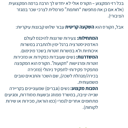
בכל רזי המקצוע – הקורס אולי לא יחדש לך הרבה ברמה המקצועית
(אלא אם כן את מחפשת “חותמת” פורמלית לצרכי שכר במגזר
הציבורי).
אבל, הקורס הוא
השקעה קריטית
עבור שלוש קבוצות עיקריות:
המתחילות:
צעירות שרוצות להיכנס לעולם
האדמיניסטרציה ברגל ימין ולהתברג במשרות
איכותיות ולא במשרות זוטרות בשכר מינימום.
המשדרגות:
נשים שעובדות כפקידות או מזכירות
זוטרות ומרגישות “תקועות”. הקורס הוא המקפצה
מתפקיד פקידותי לתפקיד ניהולי (מזכירה
בכירה/מנהלת לשכה), שם השכר והתנאים טובים
משמעותית.
הסבות מקצוע:
נשים (וגברים) שמעוניינים בקריירה
שנייה יציבה, במשרד ממוזג ובשעות מסודרות, ומגיעים
מתחומים אחרים לגמרי (כמו הוראה, מכירות או שירות
לקוחות).