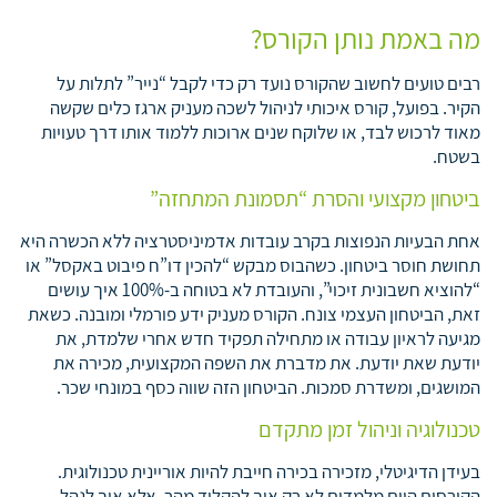
מה באמת נותן הקורס?
רבים טועים לחשוב שהקורס נועד רק כדי לקבל “נייר” לתלות על
הקיר. בפועל, קורס איכותי לניהול לשכה מעניק ארגז כלים שקשה
מאוד לרכוש לבד, או שלוקח שנים ארוכות ללמוד אותו דרך טעויות
בשטח.
ביטחון מקצועי והסרת “תסמונת המתחזה”
אחת הבעיות הנפוצות בקרב עובדות אדמיניסטרציה ללא הכשרה היא
תחושת חוסר ביטחון. כשהבוס מבקש “להכין דו”ח פיבוט באקסל” או
“להוציא חשבונית זיכוי”, והעובדת לא בטוחה ב-100% איך עושים
זאת, הביטחון העצמי צונח. הקורס מעניק ידע פורמלי ומובנה. כשאת
מגיעה לראיון עבודה או מתחילה תפקיד חדש אחרי שלמדת, את
יודעת שאת יודעת. את מדברת את השפה המקצועית, מכירה את
המושגים, ומשדרת סמכות. הביטחון הזה שווה כסף במונחי שכר.
טכנולוגיה וניהול זמן מתקדם
בעידן הדיגיטלי, מזכירה בכירה חייבת להיות אוריינית טכנולוגית.
הקורסים היום מלמדים לא רק איך להקליד מהר, אלא איך לנהל