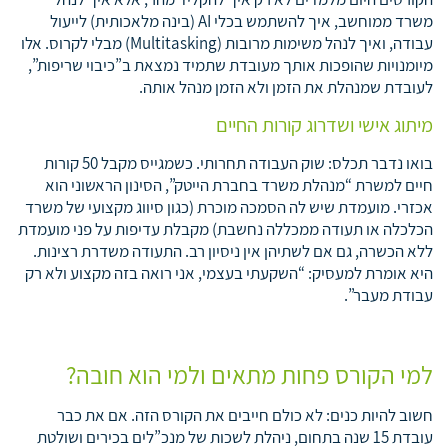
משרד ממוחשב, איך להשתמש בכלי AI (בינה מלאכותית) לייעול
עבודה, ואיך לנהל משימות מרובות (Multitasking) מבלי לקרוס. אלו
מיומנויות שהופכות אותך מעובדת שתמיד נמצאת ב”כיבוי שריפות”,
לעובדת שמנהלת את הזמן ולא הזמן מנהל אותה.
מיתוג אישי ושדרוג קורות החיים
בואו נדבר תכלס: שוק העבודה תחרותי. כשמגייס מקבל 50 קורות
חיים למשרת “מנהלת משרד בחברת הייטק”, הסינון הראשוני הוא
אכזרי. מועמדת שיש לה הסמכה מוכרת (כגון סיווג מקצועי של משרד
הכלכלה או תעודה ממכללה נחשבת) מקבלת עדיפות על פני מועמדת
ללא הכשרה, גם אם לשתיהן אין ניסיון רב. התעודה משדרת רצינות.
היא אומרת למעסיק: “השקעתי בעצמי, אני רואה בזה מקצוע ולא רק
עבודת מעבר”.
למי הקורס פחות מתאים ולמי הוא חובה?
חשוב להיות כנים: לא כולם חייבים את הקורס הזה. אם את כבר
עובדת 15 שנה בתחום, ניהלת לשכות של מנכ”לים בכירים ושולטת