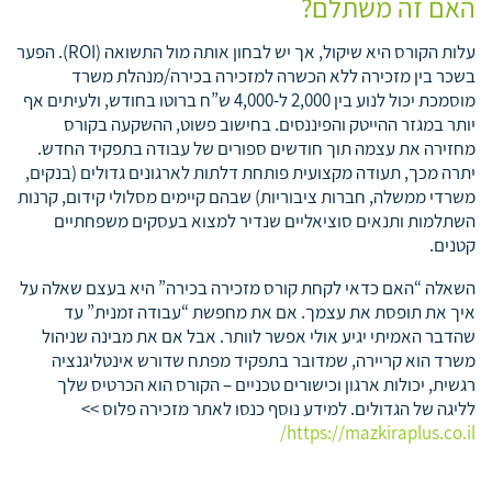
האם זה משתלם?
עלות הקורס היא שיקול, אך יש לבחון אותה מול התשואה (ROI). הפער
בשכר בין מזכירה ללא הכשרה למזכירה בכירה/מנהלת משרד
מוסמכת יכול לנוע בין 2,000 ל-4,000 ש”ח ברוטו בחודש, ולעיתים אף
יותר במגזר ההייטק והפיננסים. בחישוב פשוט, ההשקעה בקורס
מחזירה את עצמה תוך חודשים ספורים של עבודה בתפקיד החדש.
יתרה מכך, תעודה מקצועית פותחת דלתות לארגונים גדולים (בנקים,
משרדי ממשלה, חברות ציבוריות) שבהם קיימים מסלולי קידום, קרנות
השתלמות ותנאים סוציאליים שנדיר למצוא בעסקים משפחתיים
קטנים.
השאלה “האם כדאי לקחת קורס מזכירה בכירה” היא בעצם שאלה על
איך את תופסת את עצמך. אם את מחפשת “עבודה זמנית” עד
שהדבר האמיתי יגיע אולי אפשר לוותר. אבל אם את מבינה שניהול
משרד הוא קריירה, שמדובר בתפקיד מפתח שדורש אינטליגנציה
רגשית, יכולות ארגון וכישורים טכניים – הקורס הוא הכרטיס שלך
לליגה של הגדולים. למידע נוסף כנסו לאתר מזכירה פלוס >>
https://mazkiraplus.co.il/